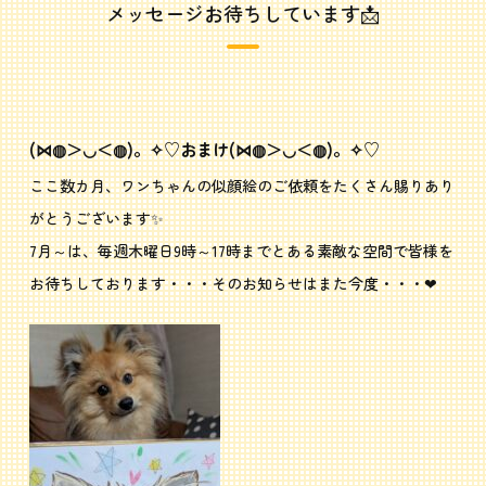
メッセージお待ちしています📩
(⋈◍＞◡＜◍)。✧♡おまけ(⋈◍＞◡＜◍)。✧♡
ここ数カ月、ワンちゃんの似顔絵のご依頼をたくさん賜りあり
がとうございます✨
7月～は、毎週木曜日9時～17時までとある素敵な空間で皆様を
お待ちしております・・・そのお知らせはまた今度・・・❤