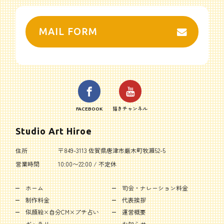
MAIL FORM
FACEBOOK
描きチャンネル
Studio Art Hiroe
住所
〒849-3113 佐賀県唐津市厳木町牧瀬52-5
営業時間
10:00〜22:00 / 不定休
ホーム
司会・ナレーション料金
制作料金
代表挨拶
似顔絵×自分CM×プチ占い
運営概要
ギャラリー
お知らせ