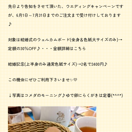
先日より告知をさせて頂いた、ウエディングキャンペーンです
が、6月1日～7月31日までのご注文まで受け付けしております
♪
対象は結婚式のウェルカムボード(全身＆色紙大サイズのみ)→
定額の30％OFF♪・・・金額詳細は
こちら
結婚記念(上半身のみ通常色紙サイズ)→2名で2400円♪
この機会にぜひご利用下さいませ✨💛
↓写真はコメダのモーニング♪ゆで卵にらくがきは定番(*^^*)