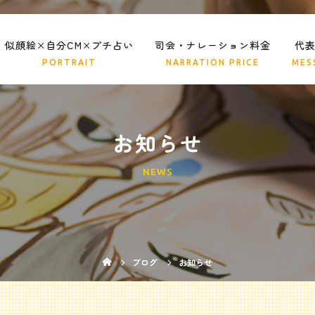
似顔絵×自分CM×プチ占い
司会・ナレーション料金
代
お知らせ
NEWS
ブログ
お知らせ